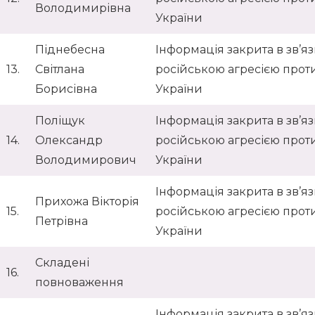
Володимирівна
України
Піднебесна
Інформація закрита в зв’язк
13.
Світлана
російською агресією прот
Борисівна
України
Поліщук
Інформація закрита в зв’язк
14.
Олександр
російською агресією прот
Володимирович
України
Інформація закрита в зв’язк
Прихожа Вікторія
15.
російською агресією прот
Петрівна
України
Складені
16.
повноваження
Інформація закрита в зв’язк