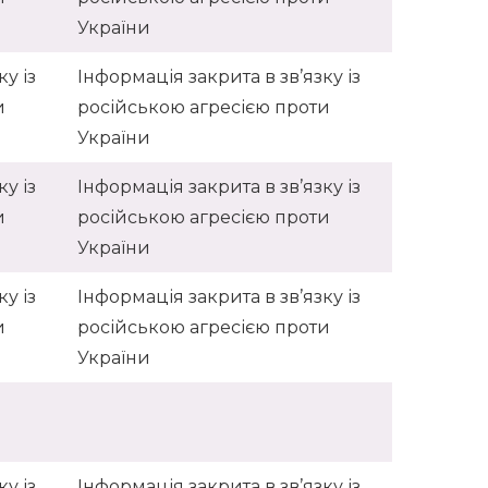
України
у із
Інформація закрита в зв’язку із
и
російською агресією проти
України
у із
Інформація закрита в зв’язку із
и
російською агресією проти
України
у із
Інформація закрита в зв’язку із
и
російською агресією проти
України
у із
Інформація закрита в зв’язку із