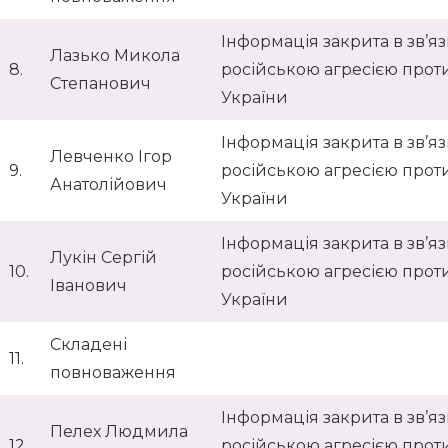
Інформація закрита в зв’язк
Лазько Микола
8.
російською агресією прот
Степанович
України
Інформація закрита в зв’язк
Левченко Ігор
9.
російською агресією прот
Анатолійович
України
Інформація закрита в зв’язк
Лукін Сергій
10.
російською агресією прот
Іванович
України
Складені
11.
повноваження
Інформація закрита в зв’язк
Пелех Людмила
12.
російською агресією прот