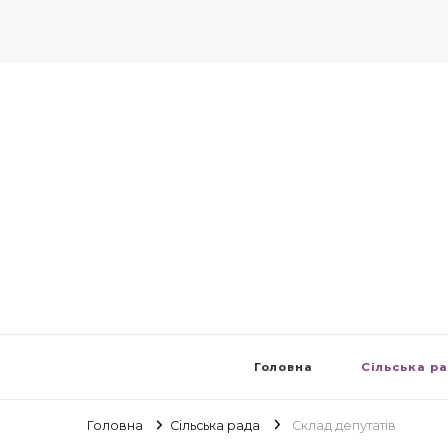
Головна
Сільська р
Головна
Сільська рада
Склад депутатів