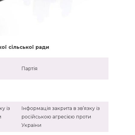
ої сільської ради
Партія
у із
Інформація закрита в зв’язку із
и
російською агресією проти
України