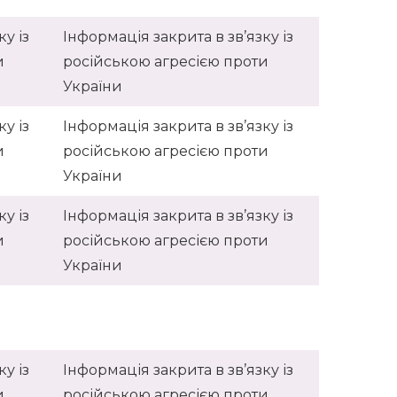
у із
Інформація закрита в зв’язку із
и
російською агресією проти
України
у із
Інформація закрита в зв’язку із
и
російською агресією проти
України
у із
Інформація закрита в зв’язку із
и
російською агресією проти
України
у із
Інформація закрита в зв’язку із
и
російською агресією проти