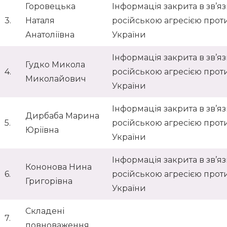
Горовецька
Інформація закрита в зв’язк
3.
Наталя
російською агресією прот
Анатоліївна
України
Інформація закрита в зв’язк
Гудко Микола
4.
російською агресією прот
Миколайович
України
Інформація закрита в зв’язк
Дирбаба Марина
5.
російською агресією прот
Юріївна
України
Інформація закрита в зв’язк
Кононова Нина
6.
російською агресією прот
Григорівна
України
Складені
7.
повноваження