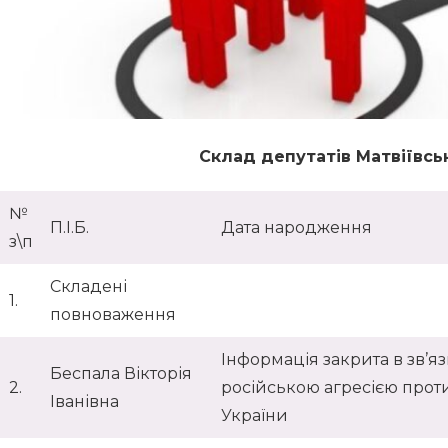
Склад депутатів Матвіївськ
№
П.І.Б.
Дата народження
з\п
Складені
1.
повноваження
Інформація закрита в зв’язк
Беспала Вікторія
2.
російською агресією прот
Іванівна
України