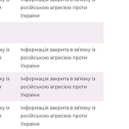
и
російською агресією проти
України
у із
Інформація закрита в зв’язку із
и
російською агресією проти
України
у із
Інформація закрита в зв’язку із
и
російською агресією проти
України
у із
Інформація закрита в зв’язку із
и
російською агресією проти
України