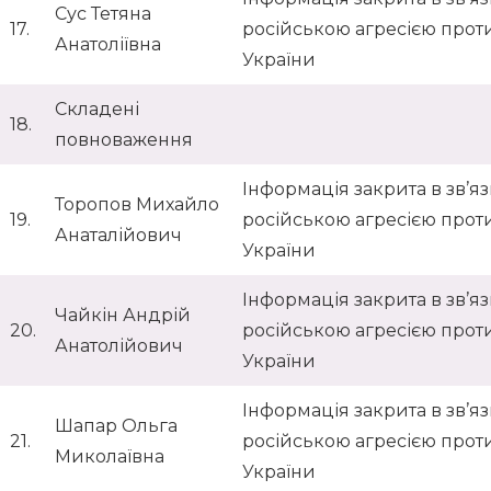
Сус Тетяна
17.
російською агресією прот
Анатоліївна
України
Складені
18.
повноваження
Інформація закрита в зв’язк
Торопов Михайло
19.
російською агресією прот
Анаталійович
України
Інформація закрита в зв’язк
Чайкін Андрій
20.
російською агресією прот
Анатолійович
України
Інформація закрита в зв’язк
Шапар Ольга
21.
російською агресією прот
Миколаївна
України