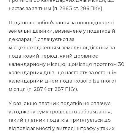
протягом 20 календарних днів місяця, що
настає за звітним (п. 286.3 ст. 286 ПКУ).
Податкове зобов’язання за нововідведені
земельні ділянки, визначене у податковій
декларації, сплачується за
місцезнаходженням земельної ділянки за
податковий період, який дорівнює
календарному місяцю, щомісяця протягом 30
календарних днів, що настають за останнім
календарним днем податкового (звітного)
місяця (п. 287.4 ст. 287 ПКУ).
У разі якщо платник податків не сплачує
узгоджену суму грошового зобов’язання,
такий платник податків притягується до
відповідальності у вигляді штрафу у таких