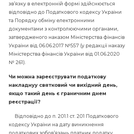
зв’язку в електронній формі здійснюється
відповідно до Податкового кодексу України
та Порядку обміну електронними
документами з контролюючими органами,
затвердженого наказом Міністерства фінансів
України від 06.06.2017 №557 (у редакції наказу
Міністерства фінансів України від 01.06.2020
№ 261).
Чи мож
на
зареєструвати податкову
накладну
у святковий чи вихідний день,
якщо такий день є граничним днем
реєстрації?
Відповідно до п. 201.1 ст. 201 Податкового
кодексу України на дату виникнення
податкових зобов’язань платник податку