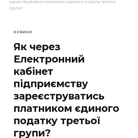
зареєструватись платником єдиного податку третьої
групи?
НОВИНИ
Як через
Електронний
кабінет
підприємству
зареєструватись
платником єдиного
податку третьої
групи?