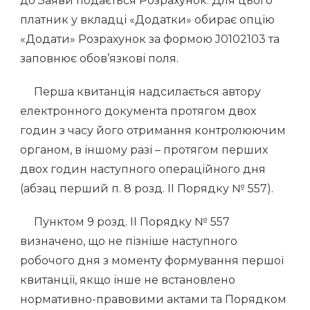
до Заяви подається Розрахунок. Для цього
платник у вкладці «Додатки» обирає опцію
«Додати» Розрахунок за формою J0102103 та
заповнює обов’язкові поля.
Перша квитанція надсилається автору
електронного документа протягом двох
годин з часу його отримання контролюючим
органом, в іншому разі – протягом перших
двох годин наступного операційного дня
(абзац перший п. 8 розд. ІІ Порядку № 557).
Пунктом 9 розд. ІІ Порядку № 557
визначено, що не пізніше наступного
робочого дня з моменту формування першої
квитанції, якщо інше не встановлено
нормативно-правовими актами та Порядком