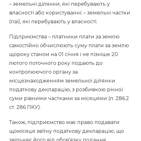
– земельні ділянки, які перебувають у
власності або користуванні; – земельні частки
(паї), які перебувають у власності.
Підприємства – платники плати за землю
самостійно обчислюють суму плати за землю
щороку станом на 01 січня і не пізніше 20
лютого поточного року подають до
контролюючого органу за
місцезнаходженням земельної ділянки
податкову декларацію, з розбивкою річної
суми рівними частками за місяцями (п. 286.2
ст. 286 ПКУ).
Також, підприємство має право подавати
щомісяця звітну податкову декларацію, що
звільняє його від обов’язку подання