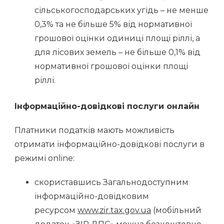
сільськогосподарських угідь – не менше
0,3% та не більше 5% від нормативної
грошової оцінки одиниці площі ріллі, а
для лісових земель – не більше 0,1% від
нормативної грошової оцінки площі
ріллі.
І
нформаційно-довідкові послуги
онлайн
Платники податків мають можливість
отримати інформаційно-довідкові послуги в
режимі оnline:
скориставшись Загальнодоступним
інформаційно-довідковим
ресурсом
www.zir.t
ax.gov.ua
(мобільний