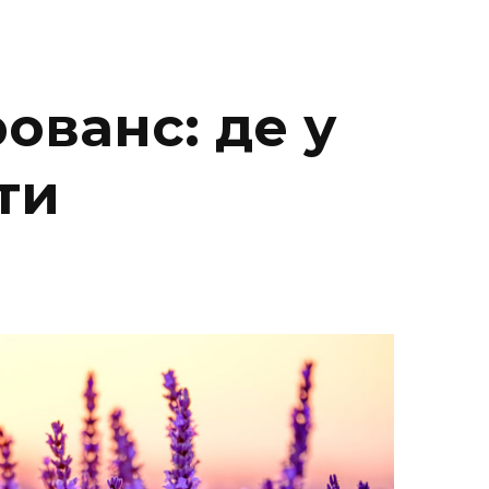
ованс: де у
ти