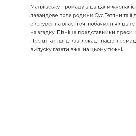
Матвіївську громаду відвідали журналіст
лавандове поле родини Сус Тетяни та її д
екскурсії на власні очі побачили як цві
на згадку. Пізніше представники преси в
Про ці та інші цікаві локації нашої гром
випуску газети вже на цьому тижні.