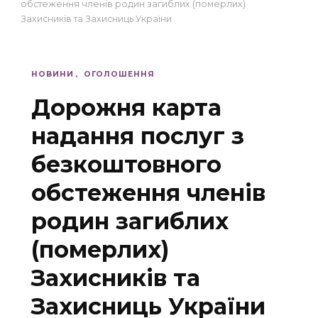
обстеження членів родин загиблих (померлих)
Захисників та Захисниць України
НОВИНИ
ОГОЛОШЕННЯ
Дорожня карта
надання послуг з
безкоштовного
обстеження членів
родин загиблих
(померлих)
Захисників та
Захисниць України