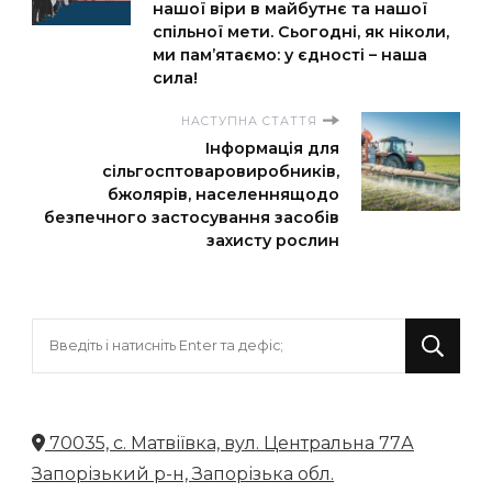
нашої віри в майбутнє та нашої
спільної мети. Сьогодні, як ніколи,
ми пам’ятаємо: у єдності – наша
сила!
НАСТУПНА СТАТТЯ
Інформація для
сільгосптоваровиробників,
бжолярів, населеннящодо
безпечного застосування засобів
захисту рослин
Шукаєте
щось?
70035, с. Матвіївка, вул. Центральна 77А
Запорізький р-н, Запорізька обл.