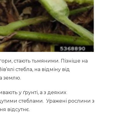
гори, стають тьмяними. Пізніше на
ів’ялі стебла, на відміну від
а землю.
вають у ґрунті, а з деяких
дутими стеблами. Уражені рослини з
ння відсутнє.