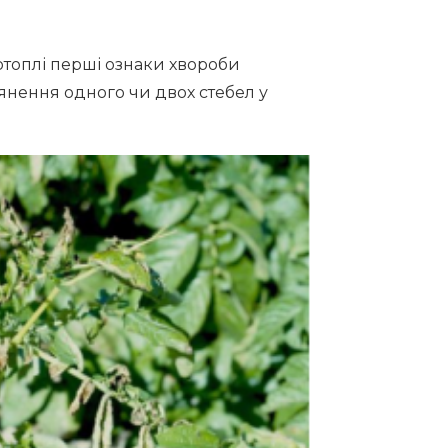
ртоплі перші ознаки хвороби
’янення одного чи двох стебел у