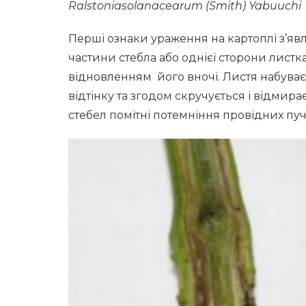
Ralstoniasolanacearum (Smith) Yabuuchi
Перші ознаки ураження на картоплі з’явл
частини стебла або однієї сторони листка
відновленням його вночі. Листя набуває
відтінку та згодом скручується і відмира
стебел помітні потемніння провідних пучкі