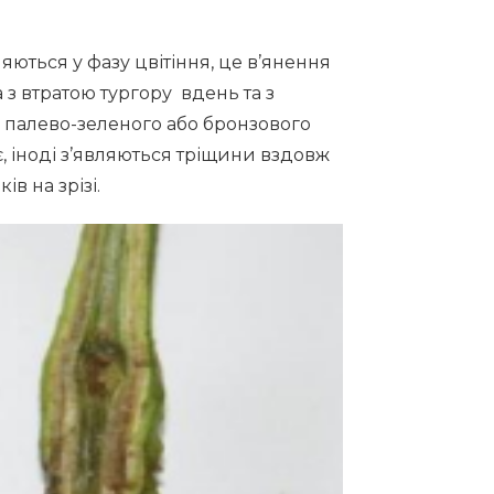
яються у фазу цвітіння, це в’янення
 з втратою тургору вдень та з
 палево-зеленого або бронзового
є, іноді з’являються тріщини вздовж
в на зрізі.