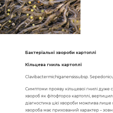
Бактеріальні хвороби картоплі
Кільцева гниль картоплі
Clavibactermichiganensissubsp. Sepedoni
Симптоми прояву кільцевої гнилі дуже с
хвороб як фітофтороз картоплі, вертициль
діагностика цієї хвороби можлива лише 
хвороба має прихований характер – зовн