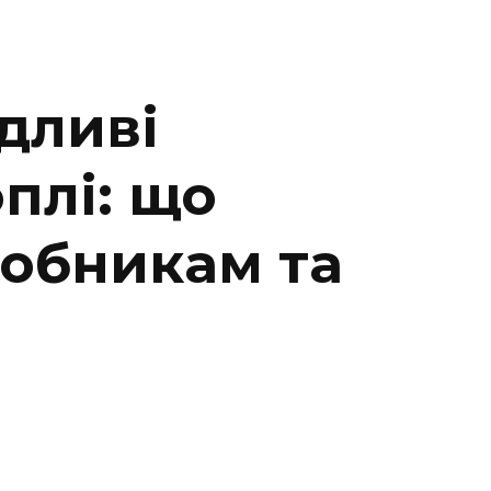
дливі
плі: що
робникам та