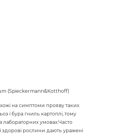
cum (Spieckermann&Kotthoff)
хожі на симптоми прояву таких
оз і бура гниль картоплі, тому
в лабораторних умовах.Часто
і здорові рослини дають уражені