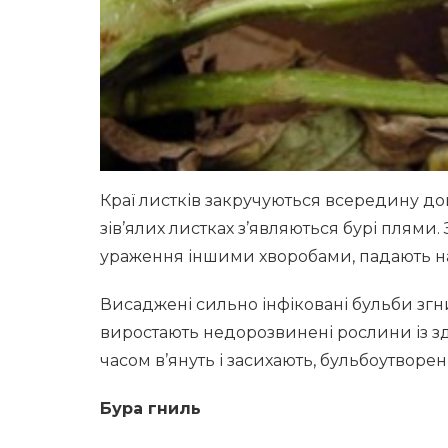
Краї листків закручуються всередину до
зів’ялих листках з’являються бурі плями. З
ураження іншими хворобами, падають н
Висаджені сильно інфіковані бульби згни
виростають недорозвинені рослини із з
часом в’януть і засихають, бульбоутворе
Бура гниль