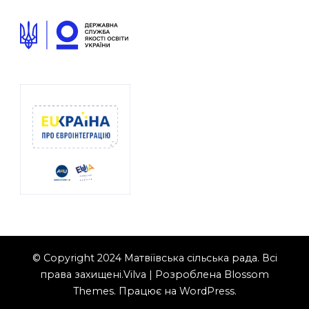
© Copyright 2024 Матвіївська сільська рада. Всі
права захищені.
Vilva | Розроблена
Blossom
Themes
. Працює на
WordPress
.