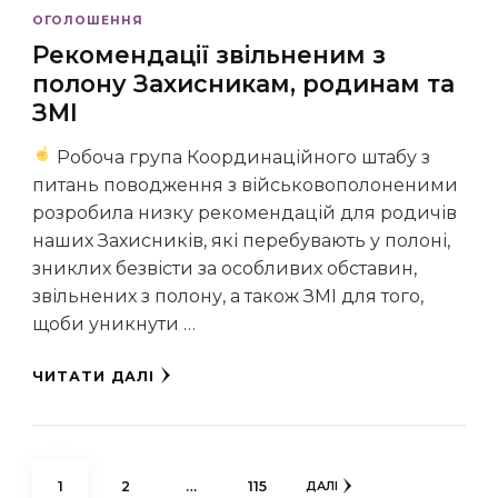
ОГОЛОШЕННЯ
Рекомендації звільненим з
полону Захисникам, родинам та
ЗМІ
Робоча група Координаційного штабу з
питань поводження з військовополоненими
розробила низку рекомендацій для родичів
наших Захисників, які перебувають у полоні,
зниклих безвісти за особливих обставин,
звільнених з полону, а також ЗМІ для того,
щоби уникнути …
ЧИТАТИ ДАЛІ
Навігація
СТОРІНКА
СТОРІНКА
СТОРІНКА
1
2
…
115
ДАЛІ