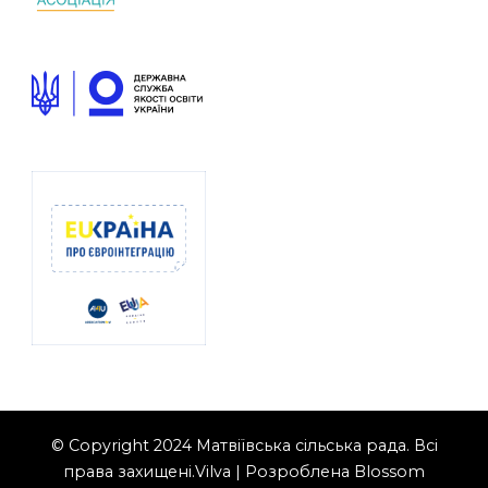
© Copyright 2024 Матвіївська сільська рада. Всі
права захищені.
Vilva | Розроблена
Blossom