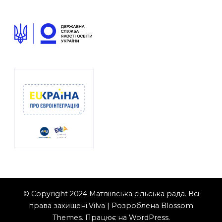
© Copyright 2024 Матвіївська сільська рада. Всі
права захищені.
Vilva | Розроблена
Blossom
Themes
. Працює на
WordPress
.