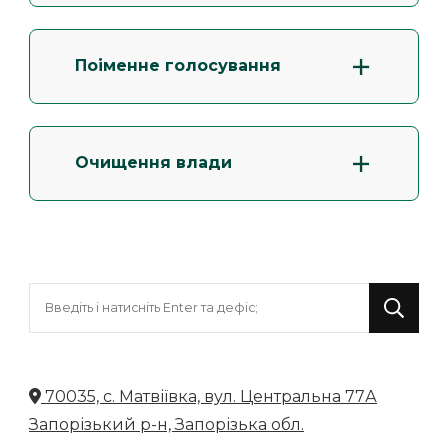
Поіменне голосування
Очищення влади
Шукаєте
щось?
70035, с. Матвіївка, вул. Центральна 77А
Запорізький р-н, Запорізька обл.