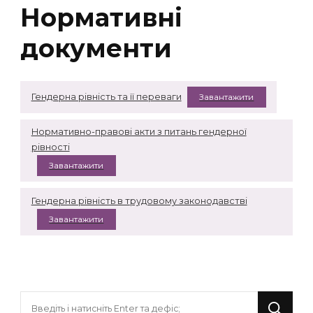
Нормативні
документи
Гендерна рівність та її переваги
Завантажити
Нормативно-правові акти з питань гендерної
рівності
Завантажити
Гендерна рівність в трудовому законодавстві
Завантажити
Шукаєте