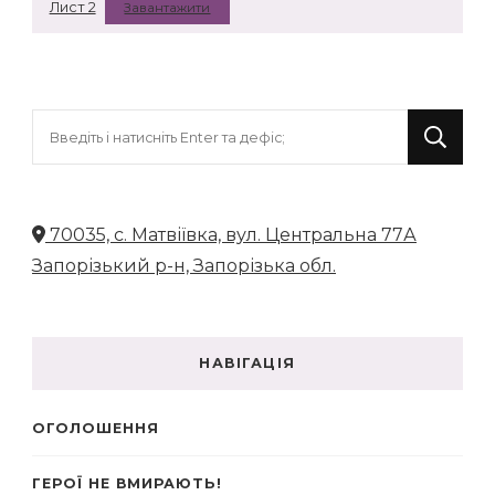
Лист 2
Завантажити
Шукаєте
щось?
70035, с. Матвіївка, вул. Центральна 77А
Запорізький р-н, Запорізька обл.
НАВІГАЦІЯ
ОГОЛОШЕННЯ
ГЕРОЇ НЕ ВМИРАЮТЬ!