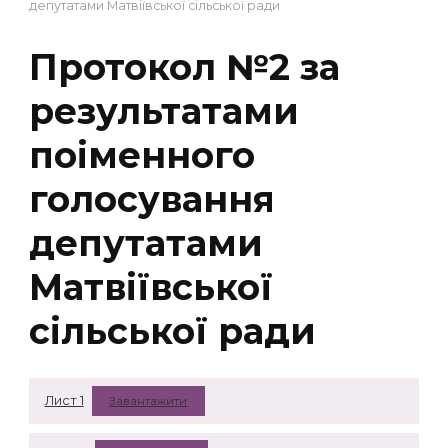
депутатами Матвіївської сільської ради
Протокол №2 за
результатами
поіменного
голосування
депутатами
Матвіївської
сільської ради
Лист 1
Завантажити