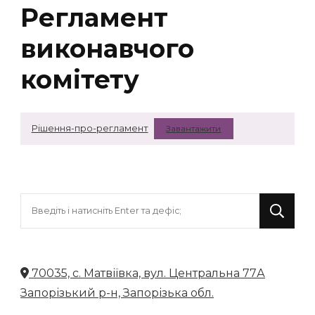
Регламент
виконавчого
комітету
Рішення-про-регламент
Завантажити
Шукаєте
щось?
70035, с. Матвіївка, вул. Центральна 77А
Запорізький р-н, Запорізька обл.