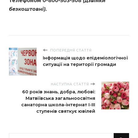
телефоном 0-800-503-508
(дзвінки
безкоштовні).
ПОПЕРЕДНЯ СТАТТЯ
Інформація щодо епідеміологічної
ситуації на території громади
НАСТУПНА СТАТТЯ
60 років знань, добра, любові:
Матвіївська загальноосвітня
санаторна школа-інтернат І-ІІІ
ступенів святкує ювілей
Шукаєте