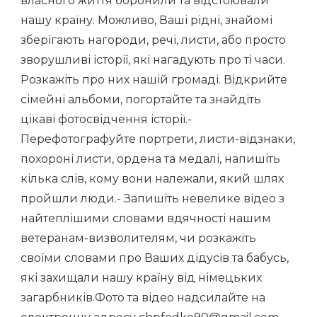
власного життя боронили та відстоювали
нашу країну. Можливо, Ваші рідні, знайомі
зберігають нагороди, речі, листи, або просто
зворушливі історії, які нагадують про ті часи.
Розкажіть про них нашій громаді. Відкрийте
сімейні альбоми, погортайте та знайдіть
цікаві фотосвідчення історії.-
Перефотографуйте портрети, листи-відзнаки,
похороні листи, ордена та медалі, напишіть
кілька слів, кому вони належали, який шлях
пройшли люди.- Запишіть невелике відео з
найтеплішими словами вдячності нашим
ветеранам-визволителям, чи розкажіть
своїми словами про Ваших дідусів та бабусь,
які захищали нашу країну від німецьких
загарбників.Фото та відео надсилайте на