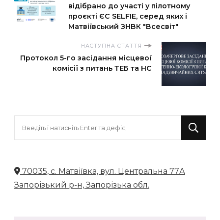
відібрано до участі у пілотному
проєкті ЄС SELFIE, серед яких і
Матвіївський ЗНВК "Всесвіт"
НАСТУПНА СТАТТЯ
Протокол 5-го засідання місцевої
комісії з питань ТЕБ та НС
Шукаєте
щось?
70035, с. Матвіївка, вул. Центральна 77А
Запорізький р-н, Запорізька обл.