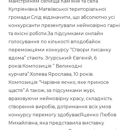
майстриням селища Кам’яне та села
Купріянівка Матвіївської територіальної
громади.Слід відзначити, що абсолютно усі
конкурсанти презентували неймовірно гарні
та якісні роботи.За підсумками онлайн
голосування по кількості вподобайок
переможцями конкурсу “Створи писанку
вдома” стають: Згурський Євгеній, 6
років.Композиція ” Великодні
курчата”;Холева Ярослава, 10 років.
Композиція “Чарівне яєчко, яке приносе
щастя”.А також, за підсумками журі,
враховуючи неймовірну красу, складність
створення виробів, дотримання всіх умов
конкурсу перемогу здобуваєЯценко Любов
Михайлівна, яка представила виставку