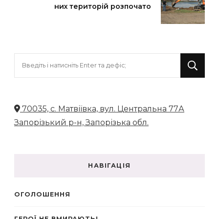
них територій розпочато
Шукаєте
щось?
70035, с. Матвіївка, вул. Центральна 77А
Запорізький р-н, Запорізька обл.
НАВІГАЦІЯ
ОГОЛОШЕННЯ
ГЕРОЇ НЕ ВМИРАЮТЬ!