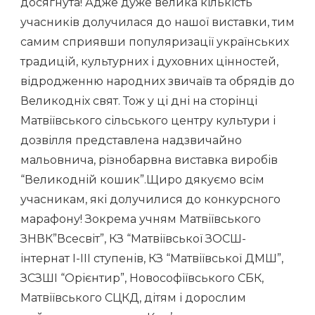
досягнута! Адже дуже велика кількість
учасників долучилася до нашої виставки, тим
самим сприявши популяризації українських
традицій, культурних і духовних цінностей,
відродженню народних звичаїв та обрядів до
Великодніх свят. Тож у ці дні на сторінці
Матвіївського сільського центру культури і
дозвілля представлена надзвичайно
мальовнича, різнобарвна виставка виробів
“Великодній кошик”.Щиро дякуємо всім
учасникам, які долучилися до конкурсного
марафону! Зокрема учням Матвіївського
ЗНВК”Всесвіт”, КЗ “Матвіївської ЗОСШ-
інтернат І-ІІІ ступенів, КЗ “Матвіївської ДМШ”,
ЗСЗШІ “Орієнтир”, Новософіївського СБК,
Матвіївського СЦКД, дітям і дорослим