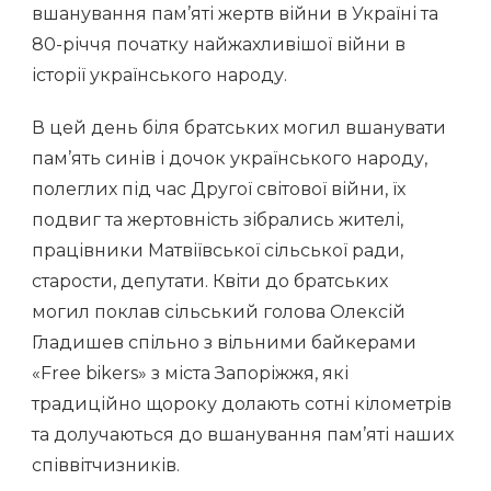
вшанування пам’яті жертв війни в Україні та
80-річчя початку найжахливішої війни в
історії українського народу.
В цей день біля братських могил вшанувати
пам’ять синів і дочок українського народу,
полеглих під час Другої світової війни, їх
подвиг та жертовність зібрались жителі,
працівники Матвіївської сільської ради,
старости, депутати. Квіти до братських
могил поклав сільський голова Олексій
Гладишев спільно з вільними байкерами
«Free bikers» з міста Запоріжжя, які
традиційно щороку долають сотні кілометрів
та долучаються до вшанування пам’яті наших
співвітчизників.