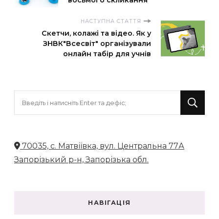
восьмого скликання
НАСТУПНА СТАТТЯ
Скетчи, колажі та відео. Як у
ЗНВК"Всесвіт" організували
онлайн табір для учнів
Шукаєте
щось?
70035, с. Матвіївка, вул. Центральна 77А
Запорізький р-н, Запорізька обл.
НАВІГАЦІЯ