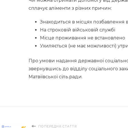
Чи можна отримати допомогу від держав
сплачує аліменти з різних причин:
Знаходиться в місцях позбавлення в
На строковій військовій службі
Місце проживання не встановлено
Ухиляється (не має можливості) ут
Про умови надання державної соціально
звернувшись до відділу соціального зах
Матвіївської сіль.ради.
ПОПЕРЕДНЯ СТАТТЯ