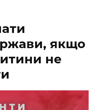
мати
ержави, якщо
дитини не
ти