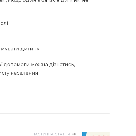
и, якщо один з батьків дитини не
олі
римувати дитину
ї допомоги можна дізнатись,
исту населення
НАСТУПНА СТАТТЯ