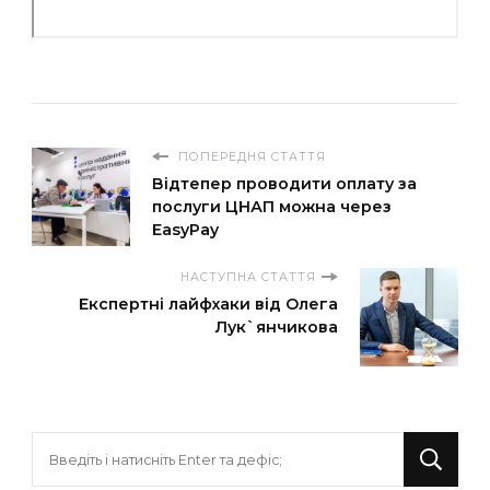
ПОПЕРЕДНЯ СТАТТЯ
Відтепер проводити оплату за
послуги ЦНАП можна через
EasyPay
НАСТУПНА СТАТТЯ
Експертні лайфхаки від Олега
Лук`янчикова
Шукаєте
щось?