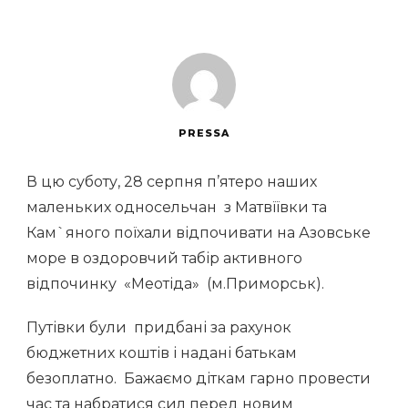
PRESSA
В цю суботу, 28 серпня п’ятеро наших
маленьких односельчан з Матвїївки та
Кам`яного поїхали відпочивати на Азовське
море в оздоровчий табір активного
відпочинку «Меотіда» (м.Приморськ).
Путівки були придбані за рахунок
бюджетних коштів і надані батькам
безоплатно. Бажаємо діткам гарно провести
час та набратися сил перед новим