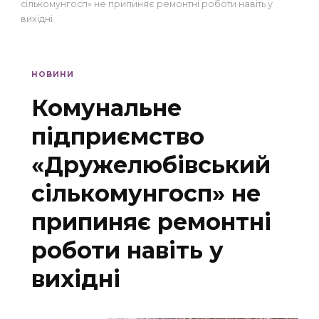
сількомунгосп» не припиняє ремонтні роботи навіть у
вихідні
НОВИНИ
Комунальне
підприємство
«Дружелюбівський
сількомунгосп» не
припиняє ремонтні
роботи навіть у
вихідні