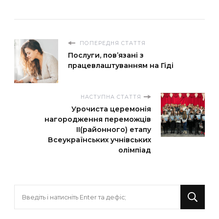
ПОПЕРЕДНЯ СТАТТЯ
Послуги, пов’язані з
працевлаштуванням на Гіді
НАСТУПНА СТАТТЯ
Урочиста церемонія
нагородження переможців
ІІ(районного) етапу
Всеукраїнських учнівських
олімпіад
Шукаєте
щось?