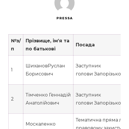
PRESSA
№
з/
Прізвище, ім’я та
Посада
п
по батькові
ШихановРуслан
Заступник
1
Борисович
голови Запорізької об
Тімченко Геннадій
Заступник
2
Анатолійович
голови Запорізької об
Тематична пряма ліні
Москаленко
правовому захисту т