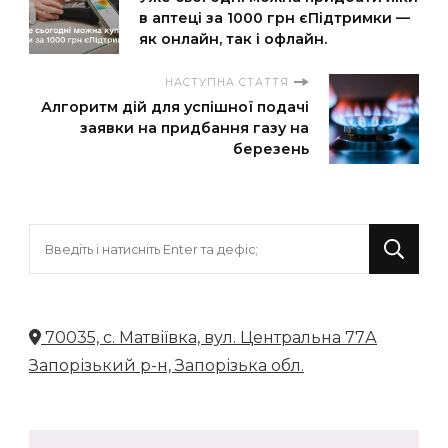
в аптеці за 1000 грн єПідтримки —
як онлайн, так і офлайн.
НАСТУПНА СТАТТЯ
Алгоритм дій для успішної подачі
заявки на придбання газу на
березень
Шукаєте
щось?
70035, с. Матвіївка, вул. Центральна 77А
Запорізький р-н, Запорізька обл.