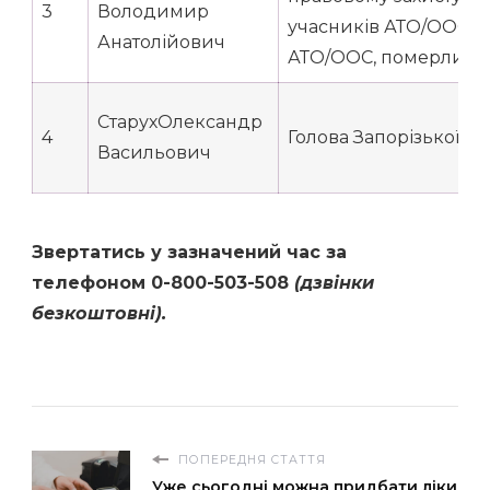
3
Володимир
учасників АТО/ООС та
Анатолійович
АТО/ООС, померлих за
СтарухОлександр
4
Голова Запорізької об
Васильович
Звертатись у зазначений час за
телефоном 0-800-503-508
(дзвінки
безкоштовні).
ПОПЕРЕДНЯ СТАТТЯ
Уже сьогодні можна придбати ліки