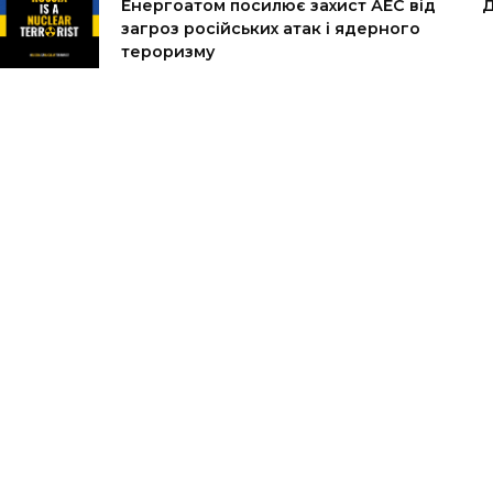
Енергоатом посилює захист АЕС від
Д
загроз російських атак і ядерного
тероризму