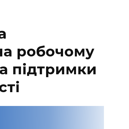
а
на робочому
за підтримки
сті