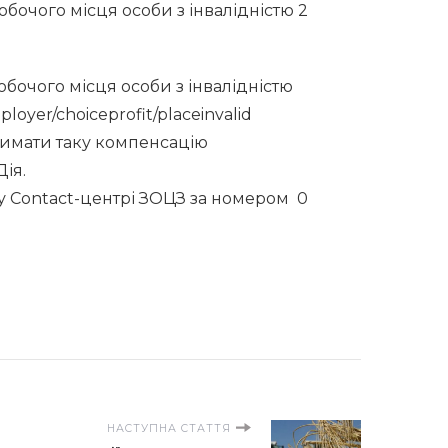
обочого місця особи з інвалідністю 2
бочого місця особи з інвалідністю
loyer/choiceprofit/placeinvalid
тримати таку компенсацію
ія.
 Contact-центрі ЗОЦЗ за номером 0
НАСТУПНА СТАТТЯ