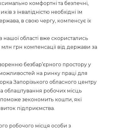
симально комфортні та безпечні,
ів з інвалідністю необхідні їм
ержава, в свою чергу, компенсує їх
в нашої області вже скористались
 млн грн компенсації від держави за
воренню безбар’єрного простору у
 можливостей на ринку праці для
торка Запорізького обласного центру
 за облаштування робочих місць
опоможе зекономить кошти, які
виток підприємства.
ного робочого місця особи з