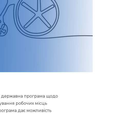
іє державна програма щодо
тування робочих місць
Програма дає можливість