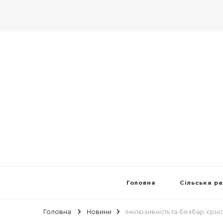
Головна
Сільська р
Головна
Новини
Інклюзивність та безбар’єрні