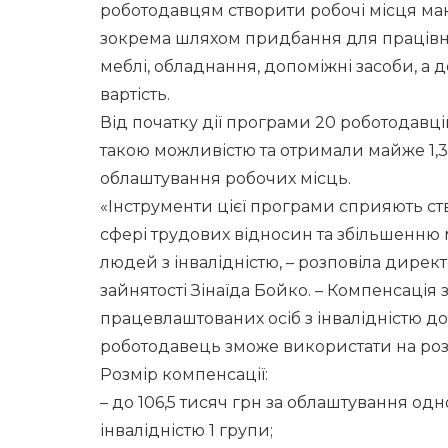
роботодавцям створити робочі місця мак
зокрема шляхом придбання для працівник
меблі, обладнання, допоміжні засоби, а д
вартість.
Від початку дії програми 20 роботодавці
такою можливістю та отримали майже 1,3
облаштування робочих місць.
«Інструменти цієї програми сприяють ст
сфері трудових відносин та збільшенню
людей з інвалідністю, – розповіла дирек
зайнятості Зінаїда Бойко. – Компенсація
працевлаштованих осіб з інвалідністю д
роботодавець зможе використати на роз
Розмір компенсації:
– до 106,5 тисяч грн за облаштування од
інвалідністю 1 групи;