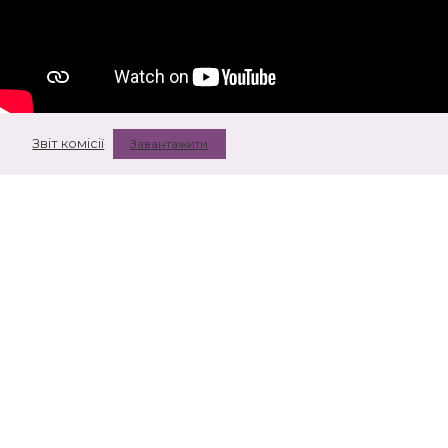
Звіт комісії
Завантажити