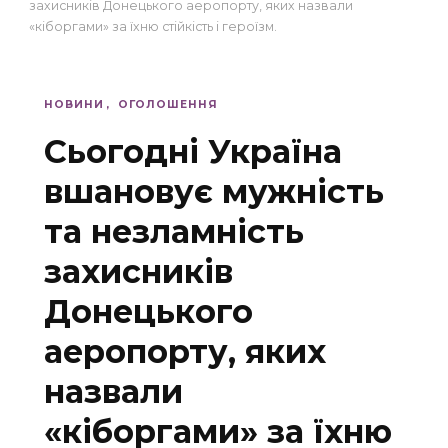
захисників Донецького аеропорту, яких назвали
«кіборгами» за їхню стійкість і героїзм.
НОВИНИ
ОГОЛОШЕННЯ
Сьогодні Україна
вшановує мужність
та незламність
захисників
Донецького
аеропорту, яких
назвали
«кіборгами» за їхню