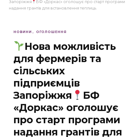
Запоріжжя
БФ «Доркас» оголошує про старт програми
надання грантів для встановлення теплиць.
НОВИНИ
ОГОЛОШЕННЯ
Нова можливість
для фермерів та
сільських
підприємців
Запоріжжя
БФ
«Доркас» оголошує
про старт програми
надання грантів для