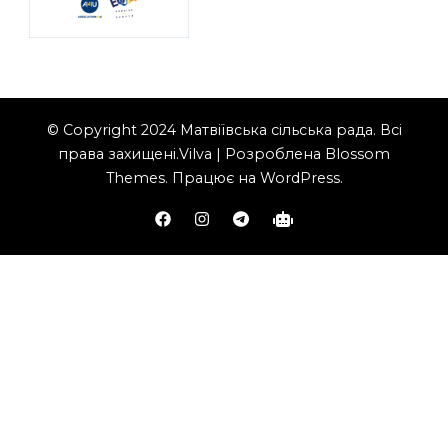
© Copyright 2024 Матвіївська сільська рада. Всі
права захищені.
Vilva | Розроблена
Blossom
Themes
. Працює на
WordPress
.