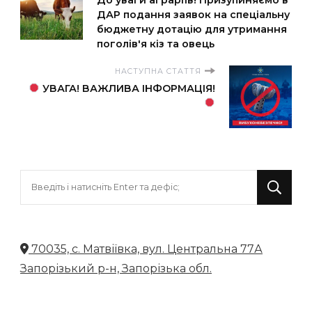
ДАР подання заявок на спеціальну
бюджетну дотацію для утримання
поголів'я кіз та овець
НАСТУПНА СТАТТЯ
УВАГА! ВАЖЛИВА ІНФОРМАЦІЯ!
Шукаєте
щось?
70035, с. Матвіївка, вул. Центральна 77А
Запорізький р-н, Запорізька обл.