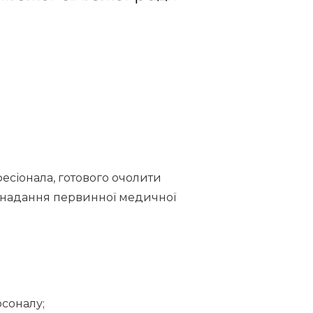
есіонала, готового очолити
 надання первинної медичної
соналу;