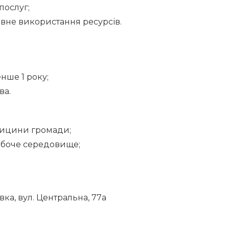
послуг;
вне використання ресурсів.
нше 1 року;
ва.
дицини громади;
обоче середовище;
.
ївка, вул. Центральна, 77а