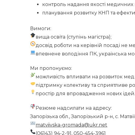
контроль надання якості медичних 
планування розвитку КНП та ефекти
Вимоги:
вища освіта (ступінь магістра);
досвід роботи на керівній посаді не ме
впевнене володіння ПК, українська мо
Ми пропонуємо:
можливість впливати на розвиток ме
підтримку колективу та сприятливе р
простір для впровадження нових ідей
Резюме надсилати на адресу:
Запорізька обл., Запорізький р-н, с. Матві
matviivska-gromada@ukr.net
(06143) 94-2-91, 050-454-3961