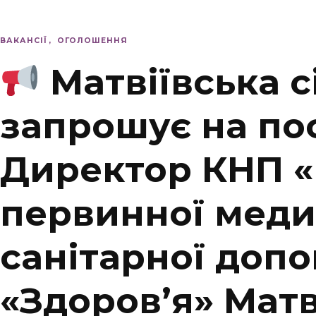
ВАКАНСІЇ
ОГОЛОШЕННЯ
Матвіївська с
запрошує на по
Директор КНП 
первинної меди
санітарної доп
«Здоров’я» Матв