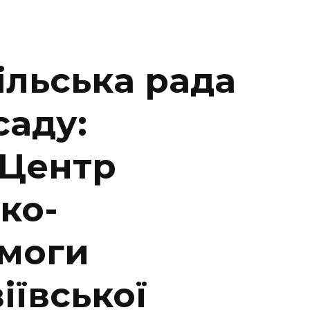
ільська рада
саду:
«Центр
ко-
омоги
іївської