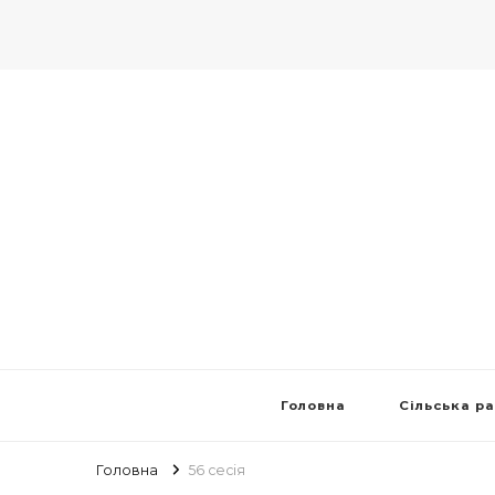
Головна
Сільська р
Головна
56 сесiя