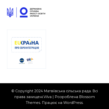
© Copyright 2024 Матвіївська сільська рада. Всі
права захищені.
Vilva | Розроблена
Blossom
Themes
. Працює на
WordPress
.