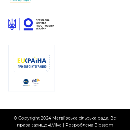
© Copyright 2024 Матвіївська сільська рада. Всі
права захищені.
Vilva | Розроблена
Blossom